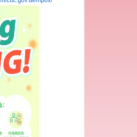
om/cdc.gov.tw/mpox/