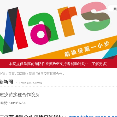
回
本院提供暴露前預防性投藥PAP支持者補助計劃~~ (了解更多)
|
位置：
首頁
/
新新聞
/
新聞
/
猴痘疫苗接種合作..
新消息
痘疫苗接種合作院所
時間: 2023/07/25