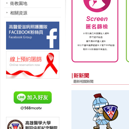
衛教園地
HIV4步
驟
相關資源
SCRE
EN
匿名篩
檢