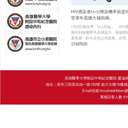
HIV感染者U=U傳染機率就是
管署年底擴大補助兩..
7月2日為台灣「U=UDay」，HIV
測不到病毒即不具傳染力，衛福部
署長羅一鈞今天也公布新制，針對...
(
詳細閱讀
)
高雄醫學大學附設中和紀念醫院-愛滋病照護團隊 Fac
地址：高市三民區自由一路100號 啟川大樓16樓感染內科 (16E
Email信箱:
kmuhredribbon@
累積訪客人數 5105