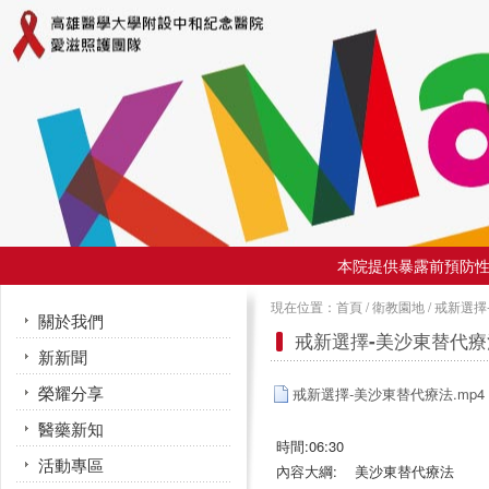
本院提供暴露前預防性投
現在位置：
首頁
/
衛教園地
/
戒新選擇-
關於我們
戒新選擇-美沙東替代療
新新聞
榮耀分享
戒新選擇-美沙東替代療法.mp4
醫藥新知
時間:06:30
活動專區
內容大綱: 美沙東替代療法