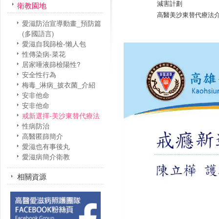
減害計劃
衛教園地
高醫美沙東替代
愛滋防治宣導動畫_預防篇
(多國語言)
愛滋自我篩檢-懶人包
性傳染病-菜花
居家唾液篩檢陽性?
安全性行為
梅毒_淋病_披衣菌_介紹
安非他命
安非他命
戒新選擇-美沙東替代療法
性病防治
高醫匿篩簡介
愛滋也有事後丸
愛滋病簡介衛教
相關資源