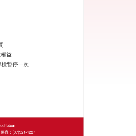
間
位權益
篩檢暫停一次
ribbon
真：(07)321-4227