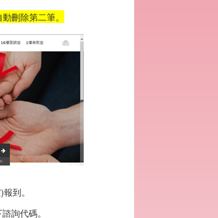
自動刪除第二筆。
)
室
報到。
下諮詢代碼。