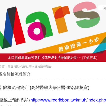
回
本院提供暴露前預防性投藥PAP支持者補助計劃~~ (了解更多)
|
位置：
首頁
/
關於我們
/
匿名篩檢流程簡介
匿名篩檢流程簡介
名篩檢流程簡介 (高雄醫學大學附醫-匿名篩檢室)
至線上預約系統
(
http://www.redribbon.tw/kmuh/index.php