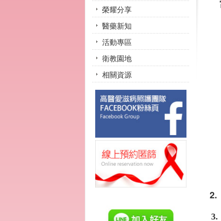
榮耀分享
醫藥新知
活動專區
衛教園地
相關資源
2.
3.