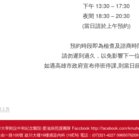
下午 13:30 – 17:30
夜間 18:30 – 20:30
(當日請於上午預約)
預約時段即為檢查及諮商時
請勿遲到過久，以免影響下一
如遇高雄市政府宣布停班停課,則當日
回上頁
學附設中和紀念醫院-愛滋病照護團隊 Faccbook http://facebook.com/kmuhred
00號 啟川大樓16樓感染內科 (16EN) 電話：(07)321-4227 0965076209 傳