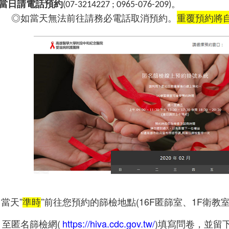
當日請電話預約
。
(07-3214227 ; 0965-076-209)
◎
如當天無法前往請務必電話取消預約。
重覆預約將
當天
”
”
(16F
1F
準時
前往您預約的篩檢地點
匿篩室、
衛教
(
https://hiva.cdc.gov.tw/
)
至匿名篩檢網
填寫問卷，並留