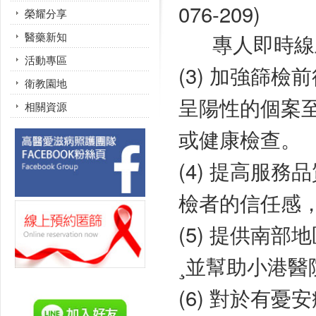
076-209)
榮耀分享
專人即時線
醫藥新知
活動專區
(3) 加強篩
衛教園地
呈陽性的個案
相關資源
或健康檢查。
(4) 提高服
檢者的信任感
(5) 提供南
¸並幫助小港醫
(6) 對於有