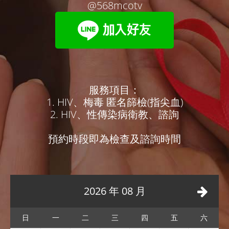
@568mcotv
服務項目：
1. HIV、梅毒 匿名篩檢(指尖血)
2. HIV、性傳染病衛教、諮詢
預約時段即為檢查及諮詢時間
2026 年 08 月
日
一
二
三
四
五
六