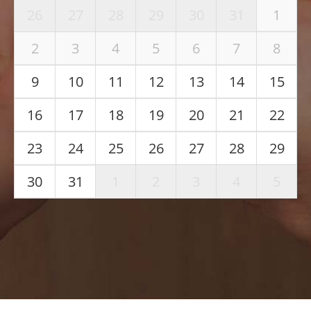
26
27
28
29
30
31
1
2
3
4
5
6
7
8
9
10
11
12
13
14
15
16
17
18
19
20
21
22
23
24
25
26
27
28
29
30
31
1
2
3
4
5